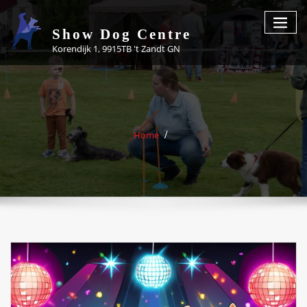
Skip
to
Show Dog Centre
content
Korendijk 1, 9915TB 't Zandt GN
Home