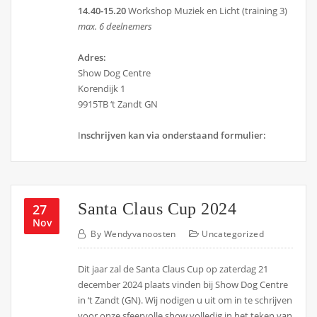
14.40-15.20
Workshop Muziek en Licht (training 3)
max. 6 deelnemers
Adres:
Show Dog Centre
Korendijk 1
9915TB ‘t Zandt GN
I
nschrijven kan via onderstaand formulier:
Santa Claus Cup 2024
27
Nov
By
Wendyvanoosten
Uncategorized
Dit jaar zal de Santa Claus Cup op zaterdag 21
december 2024 plaats vinden bij Show Dog Centre
in ‘t Zandt (GN). Wij nodigen u uit om in te schrijven
voor onze sfeervolle show volledig in het teken van