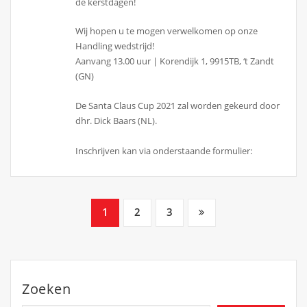
de kerstdagen!
Wij hopen u te mogen verwelkomen op onze
Handling wedstrijd!
Aanvang 13.00 uur | Korendijk 1, 9915TB, ‘t Zandt
(GN)
De Santa Claus Cup 2021 zal worden gekeurd door
dhr. Dick Baars (NL).
Inschrijven kan via onderstaande formulier:
Berichtnavigatie
1
2
3
Zoeken