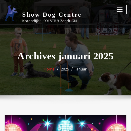
Skip
to
Show Dog Centre
content
Korendijk 1, 9915TB 't Zandt GN
Archives januari 2025
Home
2025
januari