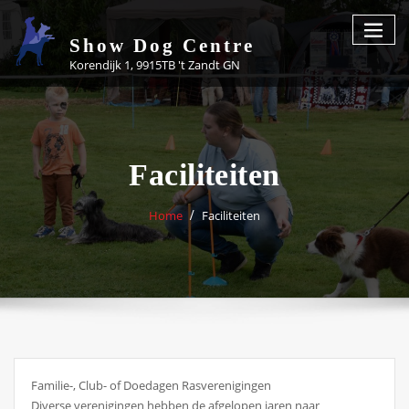
Skip
to
Show Dog Centre
content
Korendijk 1, 9915TB 't Zandt GN
Faciliteiten
Home
Faciliteiten
Familie-, Club- of Doedagen Rasverenigingen
Diverse verenigingen hebben de afgelopen jaren naar