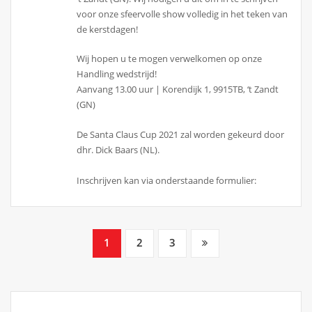
voor onze sfeervolle show volledig in het teken van
de kerstdagen!
Wij hopen u te mogen verwelkomen op onze
Handling wedstrijd!
Aanvang 13.00 uur | Korendijk 1, 9915TB, ‘t Zandt
(GN)
De Santa Claus Cup 2021 zal worden gekeurd door
dhr. Dick Baars (NL).
Inschrijven kan via onderstaande formulier:
Berichtnavigatie
1
2
3