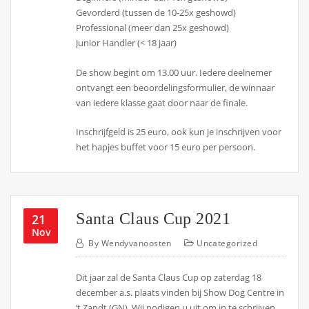
Gevorderd (tussen de 10-25x geshowd)
Professional (meer dan 25x geshowd)
Junior Handler (< 18 jaar)
De show begint om 13.00 uur. Iedere deelnemer
ontvangt een beoordelingsformulier, de winnaar
van iedere klasse gaat door naar de finale.
Inschrijfgeld is 25 euro, ook kun je inschrijven voor
het hapjes buffet voor 15 euro per persoon.
Santa Claus Cup 2021
21
Nov
By
Wendyvanoosten
Uncategorized
Dit jaar zal de Santa Claus Cup op zaterdag 18
december a.s. plaats vinden bij Show Dog Centre in
‘t Zandt (GN). Wij nodigen u uit om in te schrijven