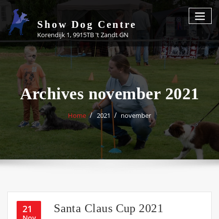
Skip
to
Show Dog Centre
content
Korendijk 1, 9915TB 't Zandt GN
Archives november 2021
Home
2021
november
Santa Claus Cup 2021
21
Nov