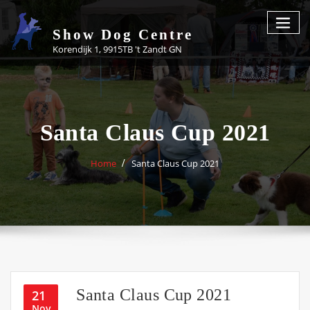
Skip
to
Show Dog Centre
content
Korendijk 1, 9915TB 't Zandt GN
Santa Claus Cup 2021
Home
Santa Claus Cup 2021
Santa Claus Cup 2021
21
Nov