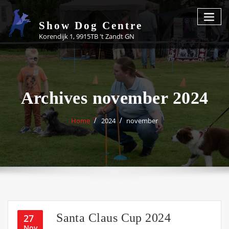
Skip
to
Show Dog Centre
content
Korendijk 1, 9915TB 't Zandt GN
Archives november 2024
Home
2024
november
Santa Claus Cup 2024
27
Nov