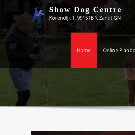
Skip
Show Dog Centre
to
Korendijk 1, 9915TB 't Zandt GN
content
Home
Online Planb