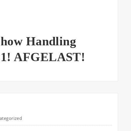
Show Handling
21! AFGELAST!
ategorized