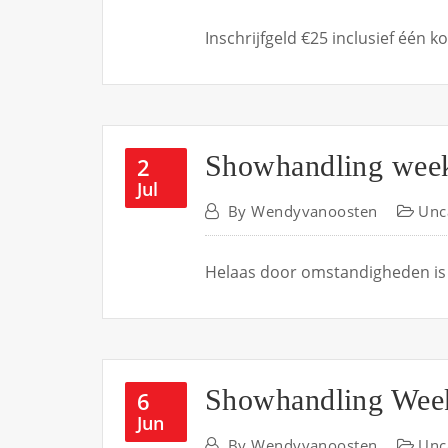
Inschrijfgeld €25 inclusief één
Showhandling week
2
Jul
By
Wendyvanoosten
Unc
Helaas door omstandigheden is 
Showhandling Wee
6
Jun
By
Wendyvanoosten
Unc