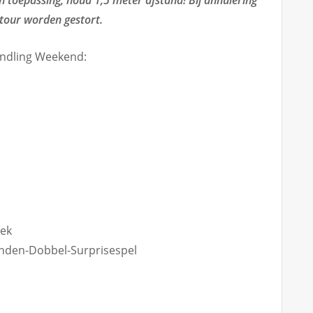
an toepassing, houd 1,5 meter afstand! Bij annulering
retour worden gestort.
andling Weekend:
iek
onden-Dobbel-Surprisespel