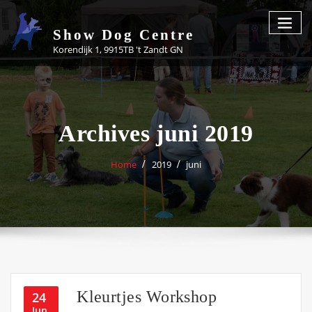
Skip
to
Show Dog Centre
content
Korendijk 1, 9915TB 't Zandt GN
Archives juni 2019
Home
2019
juni
Kleurtjes Workshop
24
Jun