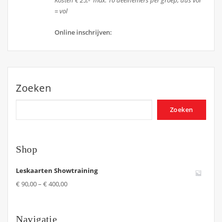
Kosten € 25,- max. 10 deelnemers per groep, dus vol
= vol
Online inschrijven:
Zoeken
Zoeken
Shop
Leskaarten Showtraining
€
90,00
–
€
400,00
Navigatie