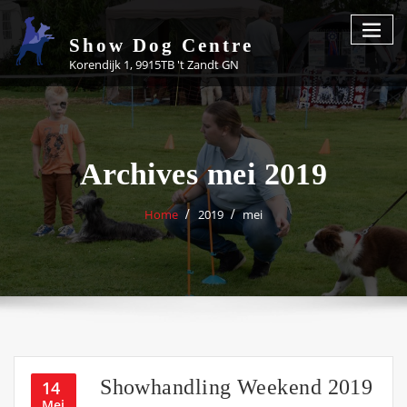
Skip
to
Show Dog Centre
content
Korendijk 1, 9915TB 't Zandt GN
Archives mei 2019
Home
2019
mei
Showhandling Weekend 2019
14
Mei